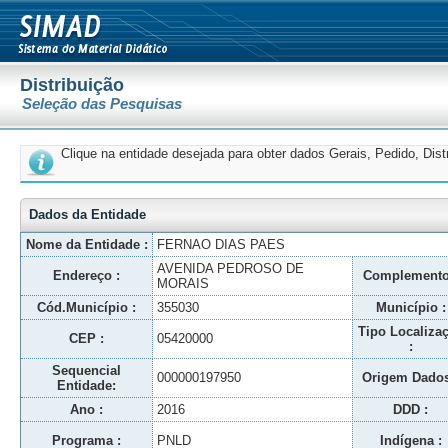
Distribuição
Seleção das Pesquisas
Clique na entidade desejada para obter dados Gerais, Pedido, Dis
Dados da Entidade
Nome da Entidade :
FERNAO DIAS PAES
AVENIDA PEDROSO DE
Endereço :
Complemento
MORAIS
Cód.Município :
355030
Município :
Tipo Localiza
CEP :
05420000
:
Sequencial
000000197950
Origem Dados
Entidade:
Ano :
2016
DDD :
Programa :
PNLD
Indígena :