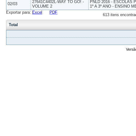
27641C4402L-WAY TO GO! -
PNLD 2016 - ESCOLAS
02/03
VOLUME 2
1º A 3º ANO - ENSINO M
Exportar para:
Excel
PDF
613 itens encontra
Total
Versã