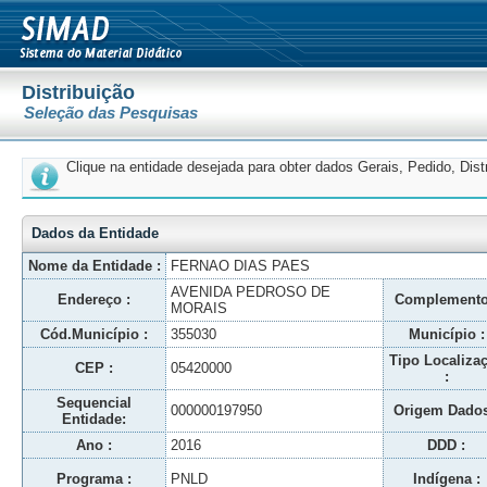
Distribuição
Seleção das Pesquisas
Clique na entidade desejada para obter dados Gerais, Pedido, Dis
Dados da Entidade
Nome da Entidade :
FERNAO DIAS PAES
AVENIDA PEDROSO DE
Endereço :
Complemento
MORAIS
Cód.Município :
355030
Município :
Tipo Localiza
CEP :
05420000
:
Sequencial
000000197950
Origem Dados
Entidade:
Ano :
2016
DDD :
Programa :
PNLD
Indígena :