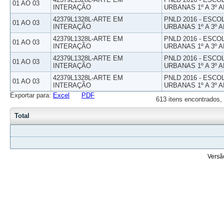
01 AO 03
INTERAÇÃO
URBANAS 1º A 3º 
42379L1328L-ARTE EM
PNLD 2016 - ESCO
01 AO 03
INTERAÇÃO
URBANAS 1º A 3º 
42379L1328L-ARTE EM
PNLD 2016 - ESCO
01 AO 03
INTERAÇÃO
URBANAS 1º A 3º 
42379L1328L-ARTE EM
PNLD 2016 - ESCO
01 AO 03
INTERAÇÃO
URBANAS 1º A 3º 
42379L1328L-ARTE EM
PNLD 2016 - ESCO
01 AO 03
INTERAÇÃO
URBANAS 1º A 3º 
Exportar para:
Excel
PDF
613 itens encontrados,
Total
Versã