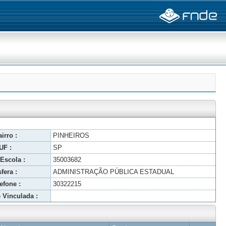
irro :
PINHEIROS
UF :
SP
Escola :
35003682
fera :
ADMINISTRAÇÃO PÚBLICA ESTADUAL
efone :
30322215
 Vinculada :