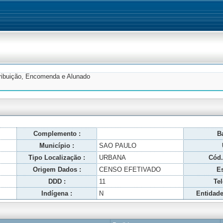
tribuição, Encomenda e Alunado
Complemento :
Ba
Município :
SAO PAULO
Tipo Localização :
URBANA
Cód.
Origem Dados :
CENSO EFETIVADO
Es
DDD :
11
Tel
Indígena :
N
Entidade