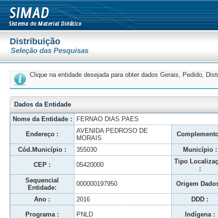
Distribuição
Seleção das Pesquisas
Clique na entidade desejada para obter dados Gerais, Pedido, Dis
Dados da Entidade
Nome da Entidade :
FERNAO DIAS PAES
AVENIDA PEDROSO DE
Endereço :
Complemento
MORAIS
Cód.Município :
355030
Município :
Tipo Localiza
CEP :
05420000
:
Sequencial
000000197950
Origem Dados
Entidade:
Ano :
2016
DDD :
Programa :
PNLD
Indígena :