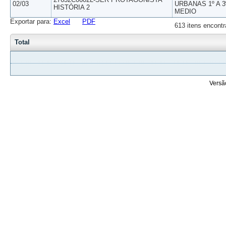
02/03
URBANAS 1º A 3
HISTÓRIA 2
MEDIO
Exportar para:
Excel
PDF
613 itens encontr
Total
Versã