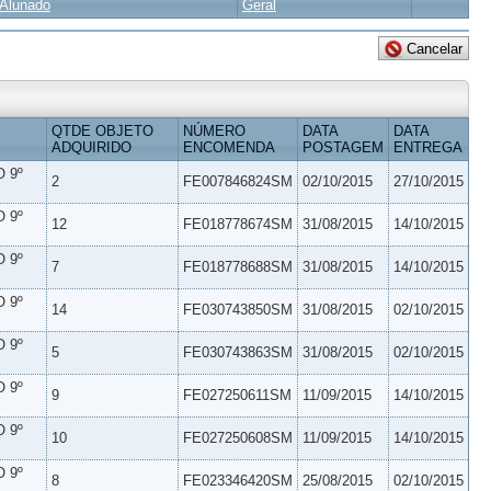
Alunado
Geral
QTDE OBJETO
NÚMERO
DATA
DATA
ADQUIRIDO
ENCOMENDA
POSTAGEM
ENTREGA
 9º
2
FE007846824SM
02/10/2015
27/10/2015
 9º
12
FE018778674SM
31/08/2015
14/10/2015
 9º
7
FE018778688SM
31/08/2015
14/10/2015
 9º
14
FE030743850SM
31/08/2015
02/10/2015
 9º
5
FE030743863SM
31/08/2015
02/10/2015
 9º
9
FE027250611SM
11/09/2015
14/10/2015
 9º
10
FE027250608SM
11/09/2015
14/10/2015
 9º
8
FE023346420SM
25/08/2015
02/10/2015