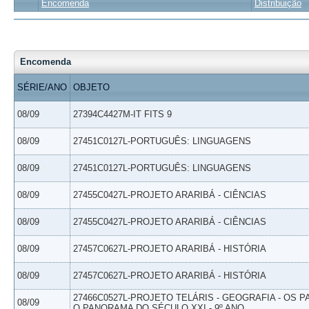
Encomenda
Distribuição
Encomenda
SÉRIE/ANO
OBJETO
08/09
27394C4427M-IT FITS 9
08/09
27451C0127L-PORTUGUÊS: LINGUAGENS
08/09
27451C0127L-PORTUGUÊS: LINGUAGENS
08/09
27455C0427L-PROJETO ARARIBÁ - CIÊNCIAS
08/09
27455C0427L-PROJETO ARARIBÁ - CIÊNCIAS
08/09
27457C0627L-PROJETO ARARIBÁ - HISTÓRIA
08/09
27457C0627L-PROJETO ARARIBÁ - HISTÓRIA
27466C0527L-PROJETO TELÁRIS - GEOGRAFIA - OS 
08/09
O PANORAMA DO SÉCULO XXI - 9º ANO