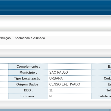
tribuição, Encomenda e Alunado
Complemento :
Ba
Município :
SAO PAULO
Tipo Localização :
URBANA
Cód.
Origem Dados :
CENSO EFETIVADO
Es
DDD :
11
Tel
Indígena :
N
Entidade