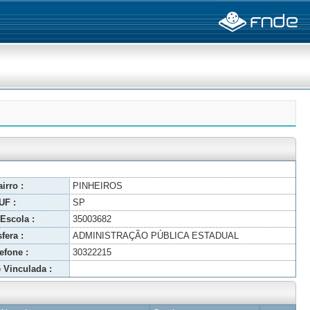
irro :
PINHEIROS
UF :
SP
Escola :
35003682
fera :
ADMINISTRAÇÃO PÚBLICA ESTADUAL
efone :
30322215
 Vinculada :