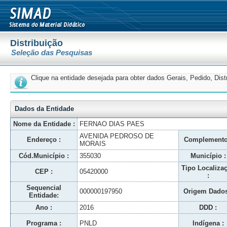
Distribuição
Seleção das Pesquisas
Clique na entidade desejada para obter dados Gerais, Pedido, Dis
Dados da Entidade
Nome da Entidade :
FERNAO DIAS PAES
AVENIDA PEDROSO DE
Endereço :
Complemento
MORAIS
Cód.Município :
355030
Município :
Tipo Localiza
CEP :
05420000
:
Sequencial
000000197950
Origem Dados
Entidade:
Ano :
2016
DDD :
Programa :
PNLD
Indígena :