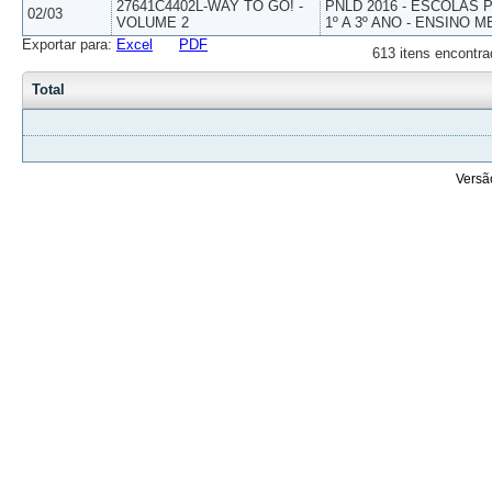
27641C4402L-WAY TO GO! -
PNLD 2016 - ESCOLAS
02/03
VOLUME 2
1º A 3º ANO - ENSINO M
Exportar para:
Excel
PDF
613 itens encontra
Total
Versã