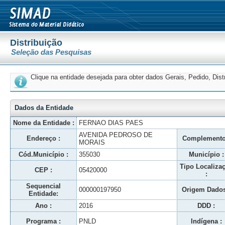
Distribuição
Seleção das Pesquisas
Clique na entidade desejada para obter dados Gerais, Pedido, Dis
Dados da Entidade
Nome da Entidade :
FERNAO DIAS PAES
AVENIDA PEDROSO DE
Endereço :
Complemento
MORAIS
Cód.Município :
355030
Município :
Tipo Localiza
CEP :
05420000
:
Sequencial
000000197950
Origem Dados
Entidade:
Ano :
2016
DDD :
Programa :
PNLD
Indígena :