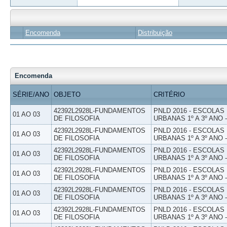
Encomenda
Distribuição
Encomenda
SÉRIE/ANO
OBJETO
CRITÉRIO
42392L2928L-FUNDAMENTOS
PNLD 2016 - ESCOLAS
01 AO 03
DE FILOSOFIA
URBANAS 1º A 3º ANO 
42392L2928L-FUNDAMENTOS
PNLD 2016 - ESCOLAS
01 AO 03
DE FILOSOFIA
URBANAS 1º A 3º ANO 
42392L2928L-FUNDAMENTOS
PNLD 2016 - ESCOLAS
01 AO 03
DE FILOSOFIA
URBANAS 1º A 3º ANO 
42392L2928L-FUNDAMENTOS
PNLD 2016 - ESCOLAS
01 AO 03
DE FILOSOFIA
URBANAS 1º A 3º ANO 
42392L2928L-FUNDAMENTOS
PNLD 2016 - ESCOLAS
01 AO 03
DE FILOSOFIA
URBANAS 1º A 3º ANO 
42392L2928L-FUNDAMENTOS
PNLD 2016 - ESCOLAS
01 AO 03
DE FILOSOFIA
URBANAS 1º A 3º ANO 