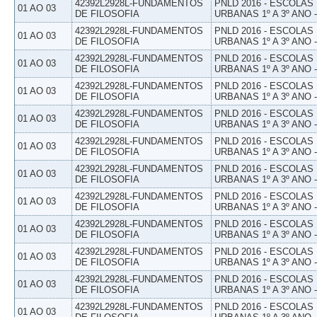
42392L2928L-FUNDAMENTOS
PNLD 2016 - ESCOLAS
01 AO 03
DE FILOSOFIA
URBANAS 1º A 3º ANO 
42392L2928L-FUNDAMENTOS
PNLD 2016 - ESCOLAS
01 AO 03
DE FILOSOFIA
URBANAS 1º A 3º ANO 
42392L2928L-FUNDAMENTOS
PNLD 2016 - ESCOLAS
01 AO 03
DE FILOSOFIA
URBANAS 1º A 3º ANO 
42392L2928L-FUNDAMENTOS
PNLD 2016 - ESCOLAS
01 AO 03
DE FILOSOFIA
URBANAS 1º A 3º ANO 
42392L2928L-FUNDAMENTOS
PNLD 2016 - ESCOLAS
01 AO 03
DE FILOSOFIA
URBANAS 1º A 3º ANO 
42392L2928L-FUNDAMENTOS
PNLD 2016 - ESCOLAS
01 AO 03
DE FILOSOFIA
URBANAS 1º A 3º ANO 
42392L2928L-FUNDAMENTOS
PNLD 2016 - ESCOLAS
01 AO 03
DE FILOSOFIA
URBANAS 1º A 3º ANO 
42392L2928L-FUNDAMENTOS
PNLD 2016 - ESCOLAS
01 AO 03
DE FILOSOFIA
URBANAS 1º A 3º ANO 
42392L2928L-FUNDAMENTOS
PNLD 2016 - ESCOLAS
01 AO 03
DE FILOSOFIA
URBANAS 1º A 3º ANO 
42392L2928L-FUNDAMENTOS
PNLD 2016 - ESCOLAS
01 AO 03
DE FILOSOFIA
URBANAS 1º A 3º ANO 
42392L2928L-FUNDAMENTOS
PNLD 2016 - ESCOLAS
01 AO 03
DE FILOSOFIA
URBANAS 1º A 3º ANO 
42392L2928L-FUNDAMENTOS
PNLD 2016 - ESCOLAS
01 AO 03