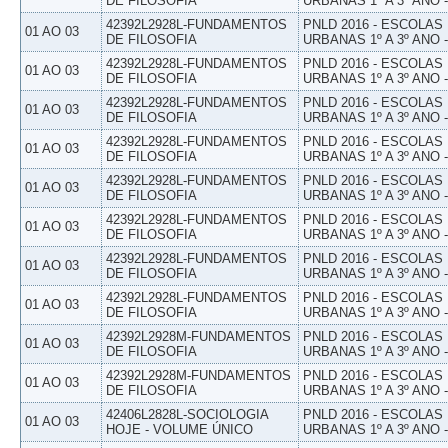
DE FILOSOFIA
URBANAS 1º A 3º ANO 
42392L2928L-FUNDAMENTOS
PNLD 2016 - ESCOLAS
01 AO 03
DE FILOSOFIA
URBANAS 1º A 3º ANO 
42392L2928L-FUNDAMENTOS
PNLD 2016 - ESCOLAS
01 AO 03
DE FILOSOFIA
URBANAS 1º A 3º ANO 
42392L2928L-FUNDAMENTOS
PNLD 2016 - ESCOLAS
01 AO 03
DE FILOSOFIA
URBANAS 1º A 3º ANO 
42392L2928L-FUNDAMENTOS
PNLD 2016 - ESCOLAS
01 AO 03
DE FILOSOFIA
URBANAS 1º A 3º ANO 
42392L2928L-FUNDAMENTOS
PNLD 2016 - ESCOLAS
01 AO 03
DE FILOSOFIA
URBANAS 1º A 3º ANO 
42392L2928L-FUNDAMENTOS
PNLD 2016 - ESCOLAS
01 AO 03
DE FILOSOFIA
URBANAS 1º A 3º ANO 
42392L2928L-FUNDAMENTOS
PNLD 2016 - ESCOLAS
01 AO 03
DE FILOSOFIA
URBANAS 1º A 3º ANO 
42392L2928L-FUNDAMENTOS
PNLD 2016 - ESCOLAS
01 AO 03
DE FILOSOFIA
URBANAS 1º A 3º ANO 
42392L2928M-FUNDAMENTOS
PNLD 2016 - ESCOLAS
01 AO 03
DE FILOSOFIA
URBANAS 1º A 3º ANO 
42392L2928M-FUNDAMENTOS
PNLD 2016 - ESCOLAS
01 AO 03
DE FILOSOFIA
URBANAS 1º A 3º ANO 
42406L2828L-SOCIOLOGIA
PNLD 2016 - ESCOLAS
01 AO 03
HOJE - VOLUME ÚNICO
URBANAS 1º A 3º ANO 