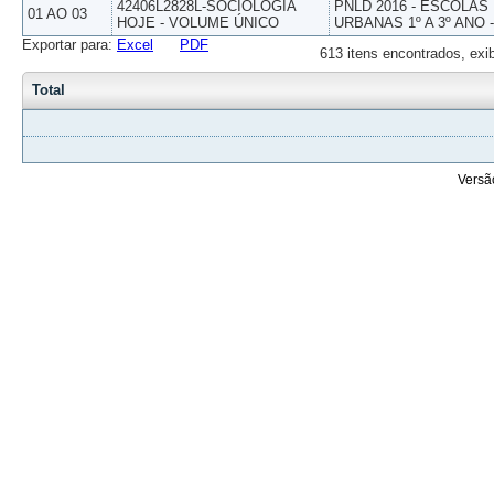
42406L2828L-SOCIOLOGIA
PNLD 2016 - ESCOLAS
01 AO 03
HOJE - VOLUME ÚNICO
URBANAS 1º A 3º ANO 
Exportar para:
Excel
PDF
613 itens encontrados, exi
Total
Versã