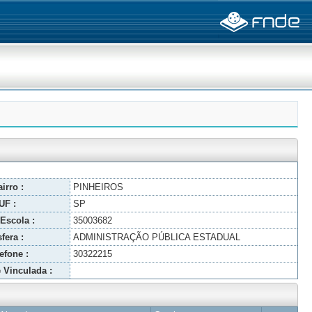
irro :
PINHEIROS
UF :
SP
Escola :
35003682
fera :
ADMINISTRAÇÃO PÚBLICA ESTADUAL
efone :
30322215
 Vinculada :