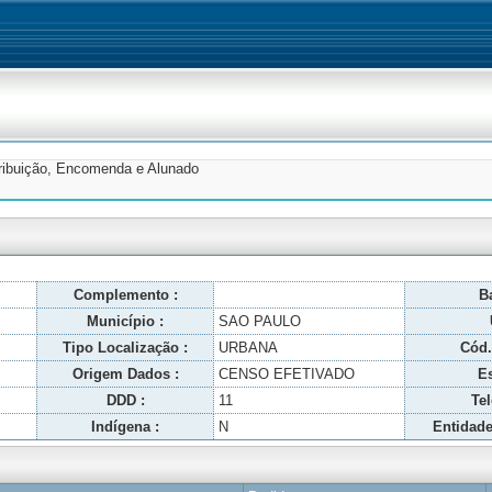
tribuição, Encomenda e Alunado
Complemento :
Ba
Município :
SAO PAULO
Tipo Localização :
URBANA
Cód.
Origem Dados :
CENSO EFETIVADO
Es
DDD :
11
Tel
Indígena :
N
Entidade