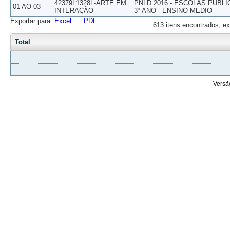
42379L1328L-ARTE EM
PNLD 2016 - ESCOLAS PUBLI
01 AO 03
INTERAÇÃO
3º ANO - ENSINO MEDIO
Exportar para:
Excel
PDF
613 itens encontrados, ex
Total
Versã