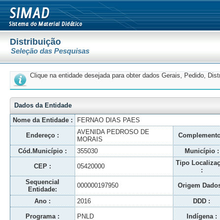
Distribuição
Seleção das Pesquisas
Clique na entidade desejada para obter dados Gerais, Pedido, Dis
Dados da Entidade
Nome da Entidade :
FERNAO DIAS PAES
AVENIDA PEDROSO DE
Endereço :
Complemento
MORAIS
Cód.Município :
355030
Município :
Tipo Localiza
CEP :
05420000
:
Sequencial
000000197950
Origem Dados
Entidade:
Ano :
2016
DDD :
Programa :
PNLD
Indígena :