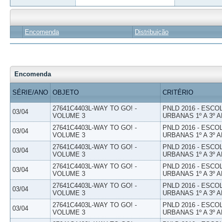
Encomenda
Distribuição
Encomenda
SÉRIE/ANO
OBJETO
CRITÉRIO
27641C4403L-WAY TO GO! -
PNLD 2016 - ESCO
03/04
VOLUME 3
URBANAS 1º A 3º 
27641C4403L-WAY TO GO! -
PNLD 2016 - ESCO
03/04
VOLUME 3
URBANAS 1º A 3º 
27641C4403L-WAY TO GO! -
PNLD 2016 - ESCO
03/04
VOLUME 3
URBANAS 1º A 3º 
27641C4403L-WAY TO GO! -
PNLD 2016 - ESCO
03/04
VOLUME 3
URBANAS 1º A 3º 
27641C4403L-WAY TO GO! -
PNLD 2016 - ESCO
03/04
VOLUME 3
URBANAS 1º A 3º 
27641C4403L-WAY TO GO! -
PNLD 2016 - ESCO
03/04
VOLUME 3
URBANAS 1º A 3º 