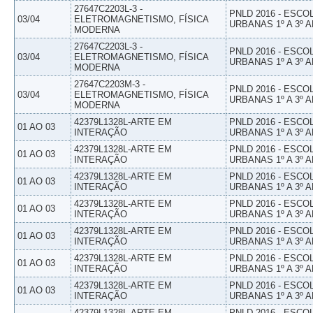
27647C2203L-3 -
PNLD 2016 - ESCO
03/04
ELETROMAGNETISMO, FÍSICA
URBANAS 1º A 3º 
MODERNA
27647C2203L-3 -
PNLD 2016 - ESCO
03/04
ELETROMAGNETISMO, FÍSICA
URBANAS 1º A 3º 
MODERNA
27647C2203M-3 -
PNLD 2016 - ESCO
03/04
ELETROMAGNETISMO, FÍSICA
URBANAS 1º A 3º 
MODERNA
42379L1328L-ARTE EM
PNLD 2016 - ESCO
01 AO 03
INTERAÇÃO
URBANAS 1º A 3º 
42379L1328L-ARTE EM
PNLD 2016 - ESCO
01 AO 03
INTERAÇÃO
URBANAS 1º A 3º 
42379L1328L-ARTE EM
PNLD 2016 - ESCO
01 AO 03
INTERAÇÃO
URBANAS 1º A 3º 
42379L1328L-ARTE EM
PNLD 2016 - ESCO
01 AO 03
INTERAÇÃO
URBANAS 1º A 3º 
42379L1328L-ARTE EM
PNLD 2016 - ESCO
01 AO 03
INTERAÇÃO
URBANAS 1º A 3º 
42379L1328L-ARTE EM
PNLD 2016 - ESCO
01 AO 03
INTERAÇÃO
URBANAS 1º A 3º 
42379L1328L-ARTE EM
PNLD 2016 - ESCO
01 AO 03
INTERAÇÃO
URBANAS 1º A 3º 
42379L1328L-ARTE EM
PNLD 2016 - ESCO