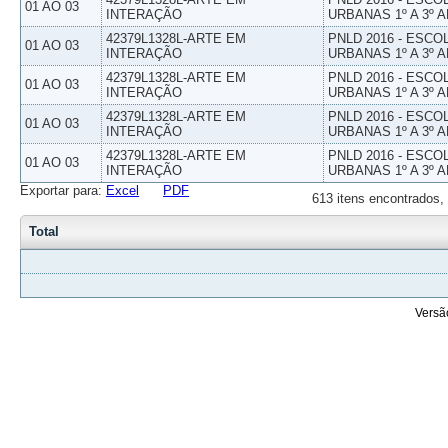
01 AO 03
INTERAÇÃO
URBANAS 1º A 3º 
42379L1328L-ARTE EM
PNLD 2016 - ESCO
01 AO 03
INTERAÇÃO
URBANAS 1º A 3º 
42379L1328L-ARTE EM
PNLD 2016 - ESCO
01 AO 03
INTERAÇÃO
URBANAS 1º A 3º 
42379L1328L-ARTE EM
PNLD 2016 - ESCO
01 AO 03
INTERAÇÃO
URBANAS 1º A 3º 
42379L1328L-ARTE EM
PNLD 2016 - ESCO
01 AO 03
INTERAÇÃO
URBANAS 1º A 3º 
Exportar para:
Excel
PDF
613 itens encontrados,
Total
Versã