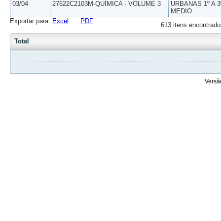
03/04
27622C2103M-QUÍMICA - VOLUME 3
URBANAS 1º A 3
MEDIO
Exportar para:
Excel
PDF
613 itens encontrado
Total
Versã