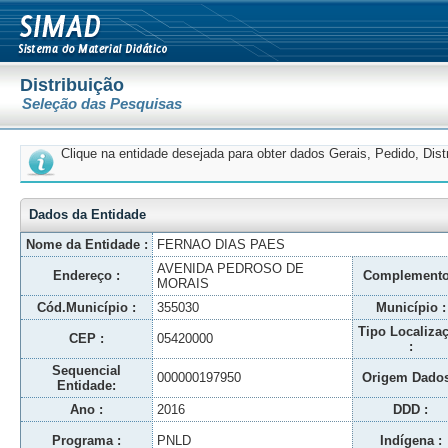
Distribuição
Seleção das Pesquisas
Clique na entidade desejada para obter dados Gerais, Pedido, Dis
Dados da Entidade
Nome da Entidade :
FERNAO DIAS PAES
AVENIDA PEDROSO DE
Endereço :
Complemento
MORAIS
Cód.Município :
355030
Município :
Tipo Localiza
CEP :
05420000
:
Sequencial
000000197950
Origem Dados
Entidade:
Ano :
2016
DDD :
Programa :
PNLD
Indígena :