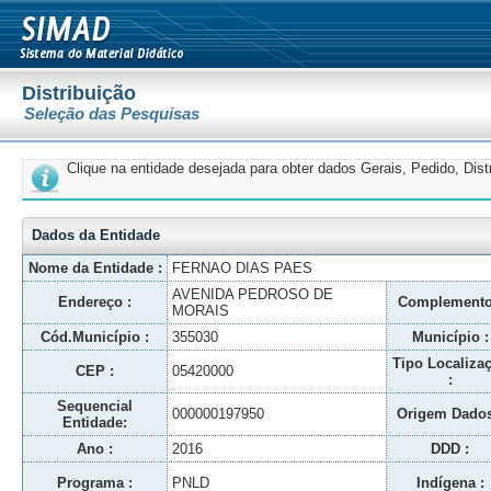
Distribuição
Seleção das Pesquisas
Clique na entidade desejada para obter dados Gerais, Pedido, Dis
Dados da Entidade
Nome da Entidade :
FERNAO DIAS PAES
AVENIDA PEDROSO DE
Endereço :
Complemento
MORAIS
Cód.Município :
355030
Município :
Tipo Localiza
CEP :
05420000
:
Sequencial
000000197950
Origem Dados
Entidade:
Ano :
2016
DDD :
Programa :
PNLD
Indígena :