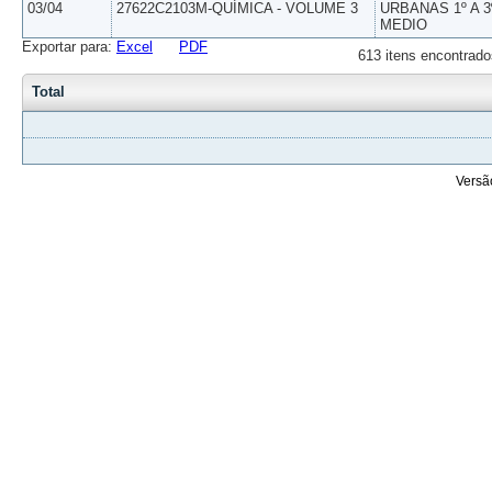
03/04
27622C2103M-QUÍMICA - VOLUME 3
URBANAS 1º A 3
MEDIO
Exportar para:
Excel
PDF
613 itens encontrado
Total
Versã