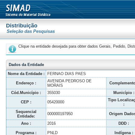
Distribuição
Seleção das Pesquisas
Clique na entidade desejada para obter dados Gerais, Pedido, Dis
Dados da Entidade
Nome da Entidade :
FERNAO DIAS PAES
AVENIDA PEDROSO DE
Endereço :
Complemento
MORAIS
Cód.Município :
355030
Município :
Tipo Localiza
CEP :
05420000
:
Sequencial
000000197950
Origem Dados
Entidade:
Ano :
2016
DDD :
Programa :
PNLD
Indígena :