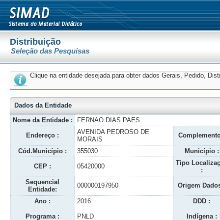
Distribuição
Seleção das Pesquisas
Clique na entidade desejada para obter dados Gerais, Pedido, Dis
Dados da Entidade
Nome da Entidade :
FERNAO DIAS PAES
AVENIDA PEDROSO DE
Endereço :
Complemento
MORAIS
Cód.Município :
355030
Município :
Tipo Localiza
CEP :
05420000
:
Sequencial
000000197950
Origem Dados
Entidade:
Ano :
2016
DDD :
Programa :
PNLD
Indígena :