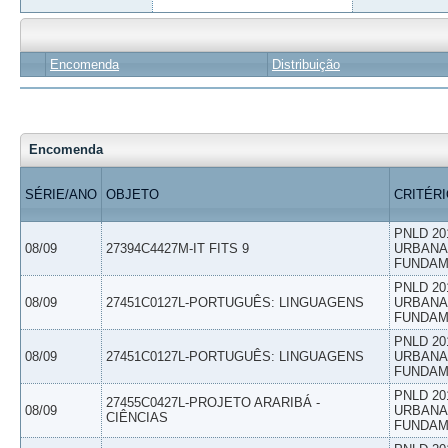
Encomenda
Distribuição
Encomenda
SÉRIE/ANO
OBJETO
CRITÉR
PNLD 20
08/09
27394C4427M-IT FITS 9
URBANAS
FUNDAM
PNLD 20
08/09
27451C0127L-PORTUGUÊS: LINGUAGENS
URBANAS
FUNDAM
PNLD 20
08/09
27451C0127L-PORTUGUÊS: LINGUAGENS
URBANAS
FUNDAM
PNLD 20
27455C0427L-PROJETO ARARIBÁ -
08/09
URBANAS
CIÊNCIAS
FUNDAM