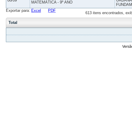
08/09
URBANAS
MATEMÁTICA - 9º ANO
FUNDAM
Exportar para:
Excel
PDF
613 itens encontrados, exi
Total
Versã