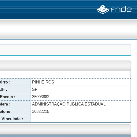
irro :
PINHEIROS
UF :
SP
Escola :
35003682
fera :
ADMINISTRAÇÃO PÚBLICA ESTADUAL
efone :
30322215
 Vinculada :