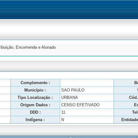
tribuição, Encomenda e Alunado
Complemento :
Ba
Município :
SAO PAULO
Tipo Localização :
URBANA
Cód.
Origem Dados :
CENSO EFETIVADO
Es
DDD :
11
Tel
Indígena :
N
Entidade