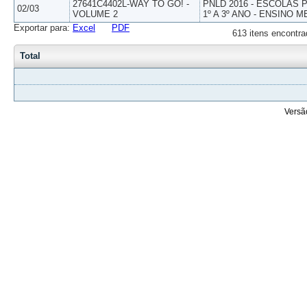
27641C4402L-WAY TO GO! -
PNLD 2016 - ESCOLAS
02/03
VOLUME 2
1º A 3º ANO - ENSINO M
Exportar para:
Excel
PDF
613 itens encontra
Total
Versã