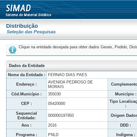
Distribuição
Seleção das Pesquisas
Clique na entidade desejada para obter dados Gerais, Pedido, Dis
Dados da Entidade
Nome da Entidade :
FERNAO DIAS PAES
AVENIDA PEDROSO DE
Endereço :
Complemento
MORAIS
Cód.Município :
355030
Município :
Tipo Localiza
CEP :
05420000
:
Sequencial
000000197950
Origem Dados
Entidade:
Ano :
2016
DDD :
Programa :
PNLD
Indígena :