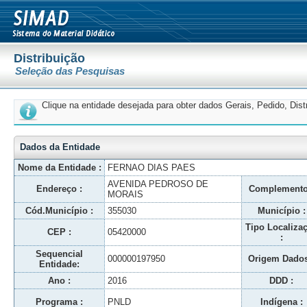
Distribuição
Seleção das Pesquisas
Clique na entidade desejada para obter dados Gerais, Pedido, Dis
Dados da Entidade
Nome da Entidade :
FERNAO DIAS PAES
AVENIDA PEDROSO DE
Endereço :
Complemento
MORAIS
Cód.Município :
355030
Município :
Tipo Localiza
CEP :
05420000
:
Sequencial
000000197950
Origem Dados
Entidade:
Ano :
2016
DDD :
Programa :
PNLD
Indígena :