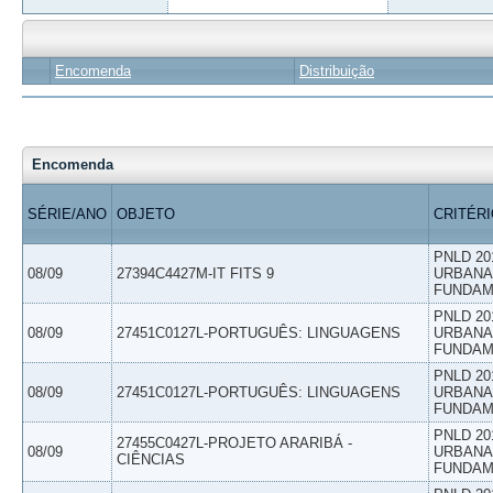
Encomenda
Distribuição
Encomenda
SÉRIE/ANO
OBJETO
CRITÉR
PNLD 20
08/09
27394C4427M-IT FITS 9
URBANAS
FUNDAM
PNLD 20
08/09
27451C0127L-PORTUGUÊS: LINGUAGENS
URBANAS
FUNDAM
PNLD 20
08/09
27451C0127L-PORTUGUÊS: LINGUAGENS
URBANAS
FUNDAM
PNLD 20
27455C0427L-PROJETO ARARIBÁ -
08/09
URBANAS
CIÊNCIAS
FUNDAM