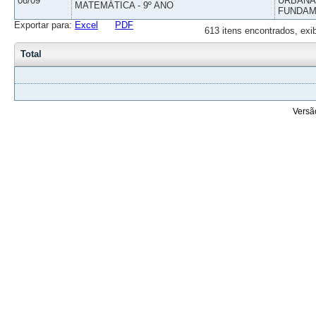
08/09
URBANAS
MATEMÁTICA - 9º ANO
FUNDAM
Exportar para:
Excel
PDF
613 itens encontrados, exi
Total
Versã