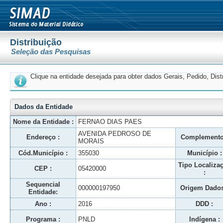
Distribuição
Seleção das Pesquisas
Clique na entidade desejada para obter dados Gerais, Pedido, Dis
Dados da Entidade
Nome da Entidade :
FERNAO DIAS PAES
AVENIDA PEDROSO DE
Endereço :
Complemento
MORAIS
Cód.Município :
355030
Município :
Tipo Localiza
CEP :
05420000
:
Sequencial
000000197950
Origem Dados
Entidade:
Ano :
2016
DDD :
Programa :
PNLD
Indígena :