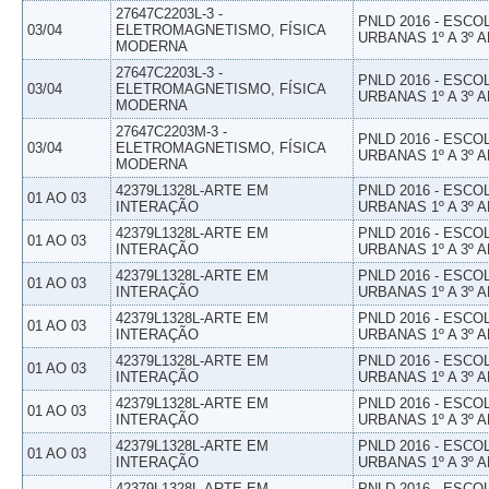
27647C2203L-3 -
PNLD 2016 - ESCO
03/04
ELETROMAGNETISMO, FÍSICA
URBANAS 1º A 3º 
MODERNA
27647C2203L-3 -
PNLD 2016 - ESCO
03/04
ELETROMAGNETISMO, FÍSICA
URBANAS 1º A 3º 
MODERNA
27647C2203M-3 -
PNLD 2016 - ESCO
03/04
ELETROMAGNETISMO, FÍSICA
URBANAS 1º A 3º 
MODERNA
42379L1328L-ARTE EM
PNLD 2016 - ESCO
01 AO 03
INTERAÇÃO
URBANAS 1º A 3º 
42379L1328L-ARTE EM
PNLD 2016 - ESCO
01 AO 03
INTERAÇÃO
URBANAS 1º A 3º 
42379L1328L-ARTE EM
PNLD 2016 - ESCO
01 AO 03
INTERAÇÃO
URBANAS 1º A 3º 
42379L1328L-ARTE EM
PNLD 2016 - ESCO
01 AO 03
INTERAÇÃO
URBANAS 1º A 3º 
42379L1328L-ARTE EM
PNLD 2016 - ESCO
01 AO 03
INTERAÇÃO
URBANAS 1º A 3º 
42379L1328L-ARTE EM
PNLD 2016 - ESCO
01 AO 03
INTERAÇÃO
URBANAS 1º A 3º 
42379L1328L-ARTE EM
PNLD 2016 - ESCO
01 AO 03
INTERAÇÃO
URBANAS 1º A 3º 
42379L1328L-ARTE EM
PNLD 2016 - ESCO