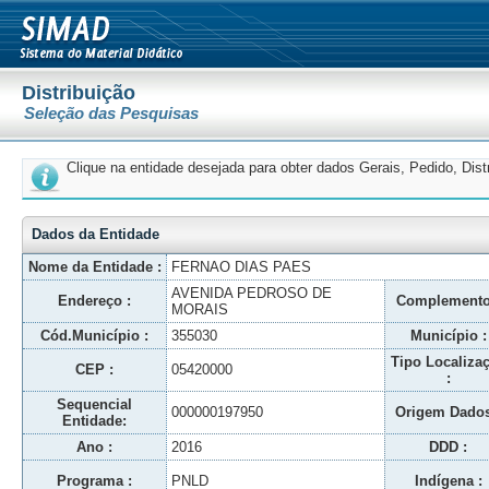
Distribuição
Seleção das Pesquisas
Clique na entidade desejada para obter dados Gerais, Pedido, Dis
Dados da Entidade
Nome da Entidade :
FERNAO DIAS PAES
AVENIDA PEDROSO DE
Endereço :
Complemento
MORAIS
Cód.Município :
355030
Município :
Tipo Localiza
CEP :
05420000
:
Sequencial
000000197950
Origem Dados
Entidade:
Ano :
2016
DDD :
Programa :
PNLD
Indígena :