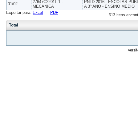
27647C2201L-1 -
PNLD 2016 - ESCOLAS PUB
01/02
MECÂNICA
A 3º ANO - ENSINO MEDIO
Exportar para:
Excel
PDF
613 itens encont
Total
Versã