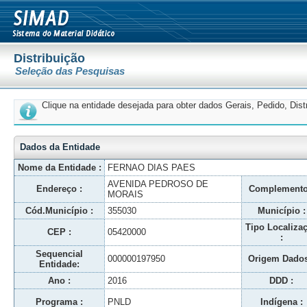
Distribuição
Seleção das Pesquisas
Clique na entidade desejada para obter dados Gerais, Pedido, Dis
Dados da Entidade
Nome da Entidade :
FERNAO DIAS PAES
AVENIDA PEDROSO DE
Endereço :
Complemento
MORAIS
Cód.Município :
355030
Município :
Tipo Localiza
CEP :
05420000
:
Sequencial
000000197950
Origem Dados
Entidade:
Ano :
2016
DDD :
Programa :
PNLD
Indígena :