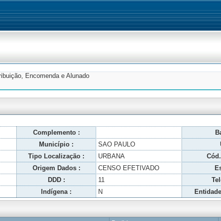
tribuição, Encomenda e Alunado
Complemento :
Ba
Município :
SAO PAULO
Tipo Localização :
URBANA
Cód.
Origem Dados :
CENSO EFETIVADO
Es
DDD :
11
Tel
Indígena :
N
Entidade