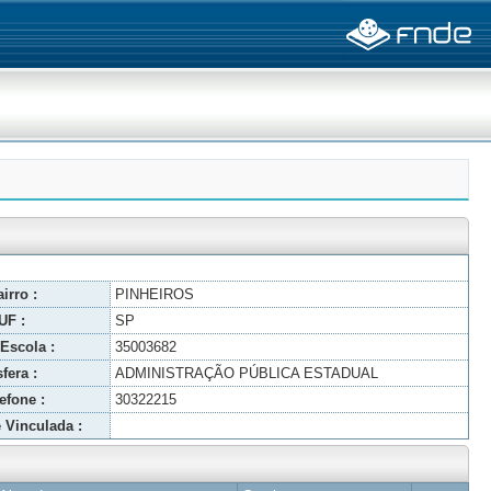
irro :
PINHEIROS
UF :
SP
Escola :
35003682
fera :
ADMINISTRAÇÃO PÚBLICA ESTADUAL
efone :
30322215
 Vinculada :