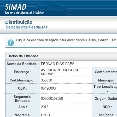
Distribuição
Seleção das Pesquisas
Clique na entidade desejada para obter dados Gerais, Pedido, Dis
Dados da Entidade
Nome da Entidade :
FERNAO DIAS PAES
AVENIDA PEDROSO DE
Endereço :
Complemento
MORAIS
Cód.Município :
355030
Município :
Tipo Localiza
CEP :
05420000
:
Sequencial
000000197950
Origem Dados
Entidade:
Ano :
2016
DDD :
Programa :
PNLD
Indígena :