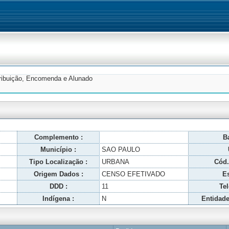
tribuição, Encomenda e Alunado
Complemento :
Ba
Município :
SAO PAULO
Tipo Localização :
URBANA
Cód.
Origem Dados :
CENSO EFETIVADO
Es
DDD :
11
Tel
Indígena :
N
Entidade