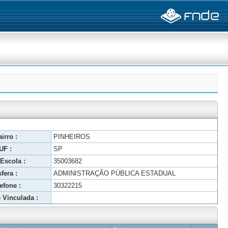
irro :
PINHEIROS
UF :
SP
Escola :
35003682
fera :
ADMINISTRAÇÃO PÚBLICA ESTADUAL
efone :
30322215
 Vinculada :