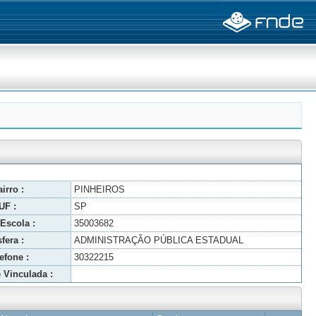
irro :
PINHEIROS
UF :
SP
Escola :
35003682
fera :
ADMINISTRAÇÃO PÚBLICA ESTADUAL
efone :
30322215
 Vinculada :