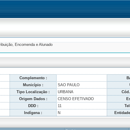
tribuição, Encomenda e Alunado
Complemento :
Ba
Município :
SAO PAULO
Tipo Localização :
URBANA
Cód.
Origem Dados :
CENSO EFETIVADO
Es
DDD :
11
Tel
Indígena :
N
Entidade