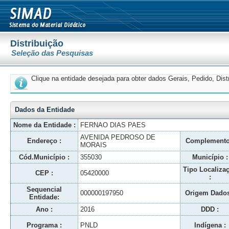
Distribuição
Seleção das Pesquisas
Clique na entidade desejada para obter dados Gerais, Pedido, Dis
Dados da Entidade
Nome da Entidade :
FERNAO DIAS PAES
AVENIDA PEDROSO DE
Endereço :
Complemento
MORAIS
Cód.Município :
355030
Município :
Tipo Localiza
CEP :
05420000
:
Sequencial
000000197950
Origem Dados
Entidade:
Ano :
2016
DDD :
Programa :
PNLD
Indígena :