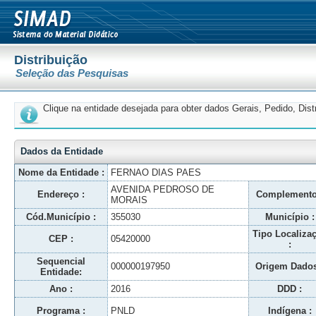
Distribuição
Seleção das Pesquisas
Clique na entidade desejada para obter dados Gerais, Pedido, Dis
Dados da Entidade
Nome da Entidade :
FERNAO DIAS PAES
AVENIDA PEDROSO DE
Endereço :
Complemento
MORAIS
Cód.Município :
355030
Município :
Tipo Localiza
CEP :
05420000
:
Sequencial
000000197950
Origem Dados
Entidade:
Ano :
2016
DDD :
Programa :
PNLD
Indígena :