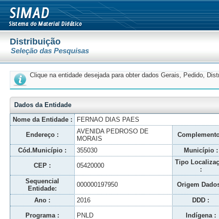
Distribuição
Seleção das Pesquisas
Clique na entidade desejada para obter dados Gerais, Pedido, Dis
Dados da Entidade
Nome da Entidade :
FERNAO DIAS PAES
AVENIDA PEDROSO DE
Endereço :
Complemento
MORAIS
Cód.Município :
355030
Município :
Tipo Localiza
CEP :
05420000
:
Sequencial
000000197950
Origem Dados
Entidade:
Ano :
2016
DDD :
Programa :
PNLD
Indígena :