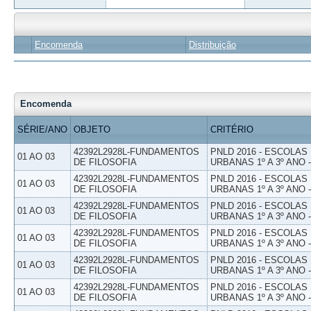
Encomenda
Distribuição
Encomenda
SÉRIE/ANO
OBJETO
CRITÉRIO
42392L2928L-FUNDAMENTOS
PNLD 2016 - ESCOLAS
01 AO 03
DE FILOSOFIA
URBANAS 1º A 3º ANO 
42392L2928L-FUNDAMENTOS
PNLD 2016 - ESCOLAS
01 AO 03
DE FILOSOFIA
URBANAS 1º A 3º ANO 
42392L2928L-FUNDAMENTOS
PNLD 2016 - ESCOLAS
01 AO 03
DE FILOSOFIA
URBANAS 1º A 3º ANO 
42392L2928L-FUNDAMENTOS
PNLD 2016 - ESCOLAS
01 AO 03
DE FILOSOFIA
URBANAS 1º A 3º ANO 
42392L2928L-FUNDAMENTOS
PNLD 2016 - ESCOLAS
01 AO 03
DE FILOSOFIA
URBANAS 1º A 3º ANO 
42392L2928L-FUNDAMENTOS
PNLD 2016 - ESCOLAS
01 AO 03
DE FILOSOFIA
URBANAS 1º A 3º ANO 