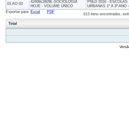
42406L2828L-SOCIOLOGIA
PNLD 2016 - ESCOLAS
01 AO 03
HOJE - VOLUME ÚNICO
URBANAS 1º A 3º ANO 
Exportar para:
Excel
PDF
613 itens encontrados, exi
Total
Versã