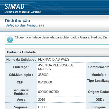
Distribuição
Seleção das Pesquisas
Clique na entidade desejada para obter dados Gerais, Pedido, Dis
Dados da Entidade
Nome da Entidade :
FERNAO DIAS PAES
AVENIDA PEDROSO DE
Endereço :
Complemento
MORAIS
Cód.Município :
355030
Município :
Tipo Localiza
CEP :
05420000
:
Sequencial
000000197950
Origem Dados
Entidade:
Ano :
2016
DDD :
Programa :
PNLD
Indígena :