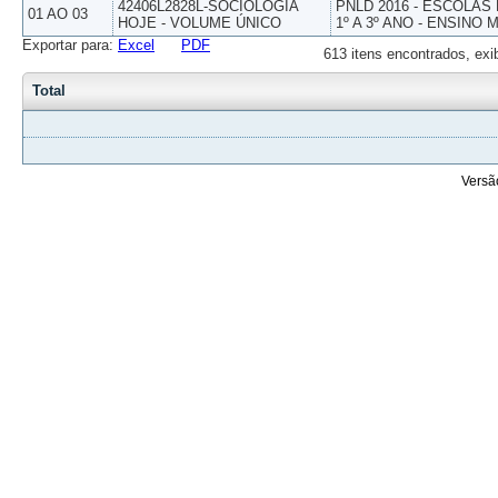
42406L2828L-SOCIOLOGIA
PNLD 2016 - ESCOLAS
01 AO 03
HOJE - VOLUME ÚNICO
1º A 3º ANO - ENSINO 
Exportar para:
Excel
PDF
613 itens encontrados, exi
Total
Versã