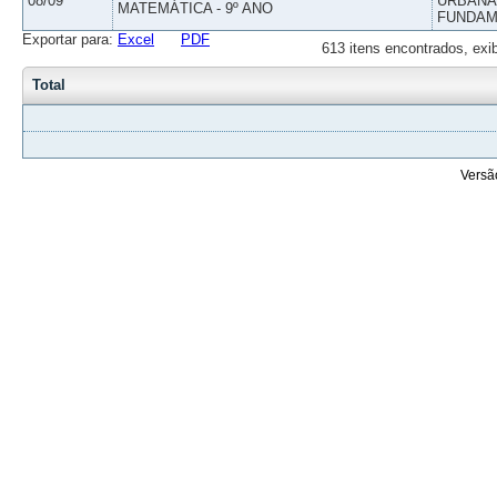
08/09
URBANAS
MATEMÁTICA - 9º ANO
FUNDAM
Exportar para:
Excel
PDF
613 itens encontrados, exi
Total
Versã