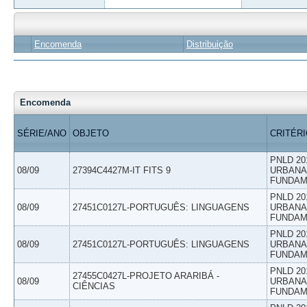
Encomenda
Distribuição
Encomenda
SÉRIE/ANO
OBJETO
CRITÉR
PNLD 20
08/09
27394C4427M-IT FITS 9
URBANAS
FUNDAM
PNLD 20
08/09
27451C0127L-PORTUGUÊS: LINGUAGENS
URBANAS
FUNDAM
PNLD 20
08/09
27451C0127L-PORTUGUÊS: LINGUAGENS
URBANAS
FUNDAM
PNLD 20
27455C0427L-PROJETO ARARIBÁ -
08/09
URBANAS
CIÊNCIAS
FUNDAM