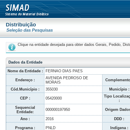
Distribuição
Seleção das Pesquisas
Clique na entidade desejada para obter dados Gerais, Pedido, Dis
Dados da Entidade
Nome da Entidade :
FERNAO DIAS PAES
AVENIDA PEDROSO DE
Endereço :
Complemento
MORAIS
Cód.Município :
355030
Município :
Tipo Localiza
CEP :
05420000
:
Sequencial
000000197950
Origem Dados
Entidade:
Ano :
2016
DDD :
Programa :
PNLD
Indígena :