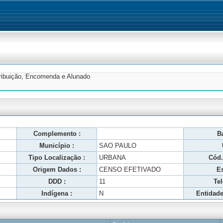
tribuição, Encomenda e Alunado
Complemento :
Ba
Município :
SAO PAULO
Tipo Localização :
URBANA
Cód.
Origem Dados :
CENSO EFETIVADO
Es
DDD :
11
Tel
Indígena :
N
Entidade