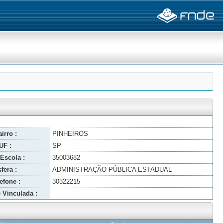
irro :
PINHEIROS
UF :
SP
Escola :
35003682
fera :
ADMINISTRAÇÃO PÚBLICA ESTADUAL
efone :
30322215
 Vinculada :