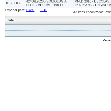
42406L2828L-SOCIOLOGIA
PNLD 2016 - ESCOLAS
01 AO 03
HOJE - VOLUME ÚNICO
1º A 3º ANO - ENSINO 
Exportar para:
Excel
PDF
613 itens encontrados, exi
Total
Versã