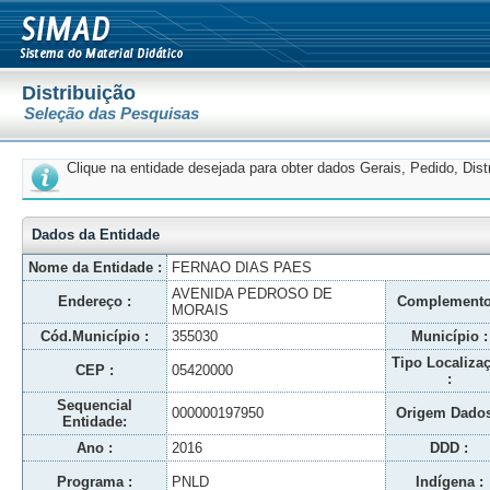
Distribuição
Seleção das Pesquisas
Clique na entidade desejada para obter dados Gerais, Pedido, Dis
Dados da Entidade
Nome da Entidade :
FERNAO DIAS PAES
AVENIDA PEDROSO DE
Endereço :
Complemento
MORAIS
Cód.Município :
355030
Município :
Tipo Localiza
CEP :
05420000
:
Sequencial
000000197950
Origem Dados
Entidade:
Ano :
2016
DDD :
Programa :
PNLD
Indígena :