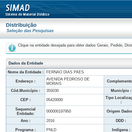
Distribuição
Seleção das Pesquisas
Clique na entidade desejada para obter dados Gerais, Pedido, Dis
Dados da Entidade
Nome da Entidade :
FERNAO DIAS PAES
AVENIDA PEDROSO DE
Endereço :
Complemento
MORAIS
Cód.Município :
355030
Município :
Tipo Localiza
CEP :
05420000
:
Sequencial
000000197950
Origem Dados
Entidade:
Ano :
2016
DDD :
Programa :
PNLD
Indígena :