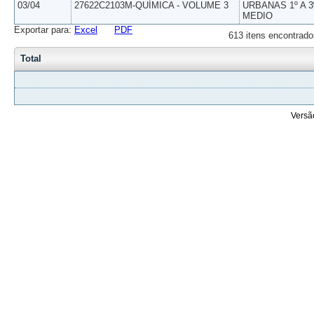
03/04
27622C2103M-QUÍMICA - VOLUME 3
URBANAS 1º A 3
MEDIO
Exportar para:
Excel
PDF
613 itens encontrado
Total
Versã