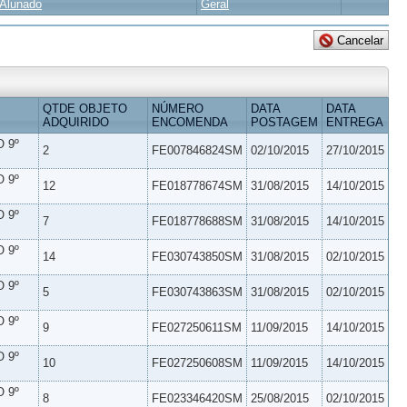
Alunado
Geral
QTDE OBJETO
NÚMERO
DATA
DATA
ADQUIRIDO
ENCOMENDA
POSTAGEM
ENTREGA
 9º
2
FE007846824SM
02/10/2015
27/10/2015
 9º
12
FE018778674SM
31/08/2015
14/10/2015
 9º
7
FE018778688SM
31/08/2015
14/10/2015
 9º
14
FE030743850SM
31/08/2015
02/10/2015
 9º
5
FE030743863SM
31/08/2015
02/10/2015
 9º
9
FE027250611SM
11/09/2015
14/10/2015
 9º
10
FE027250608SM
11/09/2015
14/10/2015
 9º
8
FE023346420SM
25/08/2015
02/10/2015