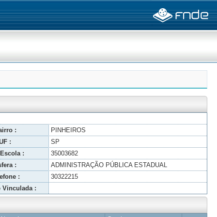
irro :
PINHEIROS
UF :
SP
Escola :
35003682
fera :
ADMINISTRAÇÃO PÚBLICA ESTADUAL
efone :
30322215
 Vinculada :