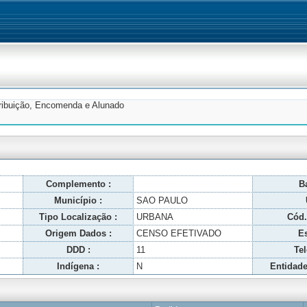
tribuição, Encomenda e Alunado
Complemento :
Ba
Município :
SAO PAULO
Tipo Localização :
URBANA
Cód.
Origem Dados :
CENSO EFETIVADO
Es
DDD :
11
Tel
Indígena :
N
Entidade