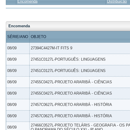
Encomenda
Distribuição
Encomenda
SÉRIE/ANO
OBJETO
08/09
27394C4427M-IT FITS 9
08/09
27451C0127L-PORTUGUÊS: LINGUAGENS
08/09
27451C0127L-PORTUGUÊS: LINGUAGENS
08/09
27455C0427L-PROJETO ARARIBÁ - CIÊNCIAS
08/09
27455C0427L-PROJETO ARARIBÁ - CIÊNCIAS
08/09
27457C0627L-PROJETO ARARIBÁ - HISTÓRIA
08/09
27457C0627L-PROJETO ARARIBÁ - HISTÓRIA
27466C0527L-PROJETO TELÁRIS - GEOGRAFIA - OS 
08/09
O PANORAMA DO SÉCULO XXI - 9º ANO