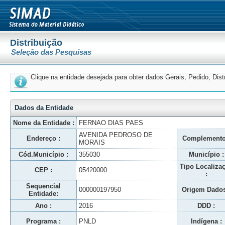
Distribuição
Seleção das Pesquisas
Clique na entidade desejada para obter dados Gerais, Pedido, Dis
Dados da Entidade
Nome da Entidade :
FERNAO DIAS PAES
AVENIDA PEDROSO DE
Endereço :
Complemento
MORAIS
Cód.Município :
355030
Município :
Tipo Localiza
CEP :
05420000
:
Sequencial
000000197950
Origem Dados
Entidade:
Ano :
2016
DDD :
Programa :
PNLD
Indígena :