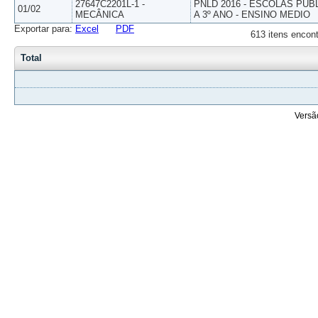
27647C2201L-1 -
PNLD 2016 - ESCOLAS PUB
01/02
MECÂNICA
A 3º ANO - ENSINO MEDIO
Exportar para:
Excel
PDF
613 itens encont
Total
Versã