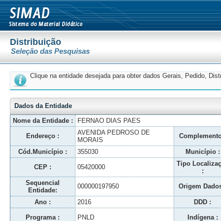
Distribuição
Seleção das Pesquisas
Clique na entidade desejada para obter dados Gerais, Pedido, Dis
Dados da Entidade
Nome da Entidade :
FERNAO DIAS PAES
AVENIDA PEDROSO DE
Endereço :
Complemento
MORAIS
Cód.Município :
355030
Município :
Tipo Localiza
CEP :
05420000
:
Sequencial
000000197950
Origem Dados
Entidade:
Ano :
2016
DDD :
Programa :
PNLD
Indígena :