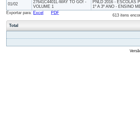
27641C4401L-WAY TO GO! -
PNLD 2016 - ESCOLAS
01/02
VOLUME 1
1º A 3º ANO - ENSINO M
Exportar para:
Excel
PDF
613 itens enco
Total
Versã