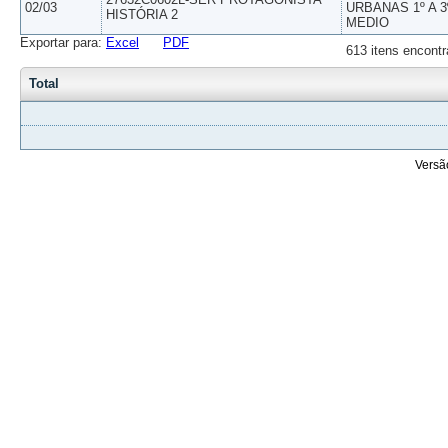
02/03
URBANAS 1º A 3
HISTÓRIA 2
MEDIO
Exportar para:
Excel
PDF
613 itens encontr
Total
Versã