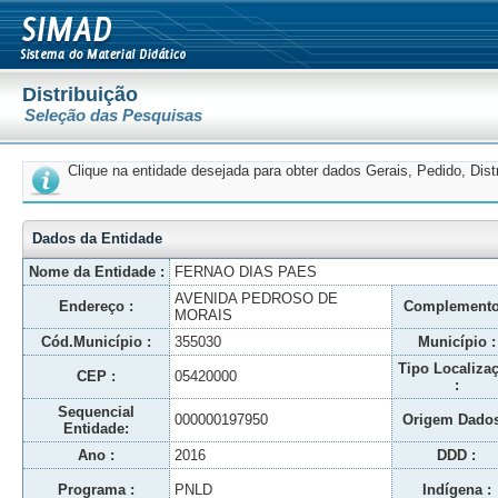
Distribuição
Seleção das Pesquisas
Clique na entidade desejada para obter dados Gerais, Pedido, Dis
Dados da Entidade
Nome da Entidade :
FERNAO DIAS PAES
AVENIDA PEDROSO DE
Endereço :
Complemento
MORAIS
Cód.Município :
355030
Município :
Tipo Localiza
CEP :
05420000
:
Sequencial
000000197950
Origem Dados
Entidade:
Ano :
2016
DDD :
Programa :
PNLD
Indígena :