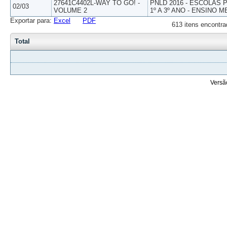
27641C4402L-WAY TO GO! -
PNLD 2016 - ESCOLAS
02/03
VOLUME 2
1º A 3º ANO - ENSINO M
Exportar para:
Excel
PDF
613 itens encontra
Total
Versã