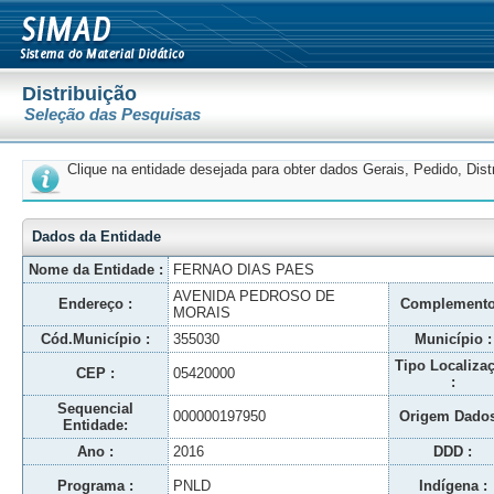
Distribuição
Seleção das Pesquisas
Clique na entidade desejada para obter dados Gerais, Pedido, Dis
Dados da Entidade
Nome da Entidade :
FERNAO DIAS PAES
AVENIDA PEDROSO DE
Endereço :
Complemento
MORAIS
Cód.Município :
355030
Município :
Tipo Localiza
CEP :
05420000
:
Sequencial
000000197950
Origem Dados
Entidade:
Ano :
2016
DDD :
Programa :
PNLD
Indígena :