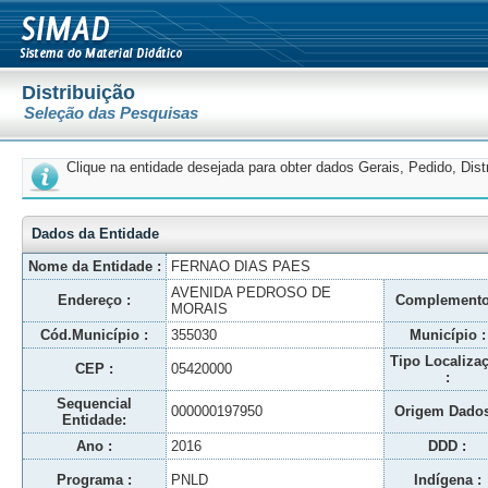
Distribuição
Seleção das Pesquisas
Clique na entidade desejada para obter dados Gerais, Pedido, Dis
Dados da Entidade
Nome da Entidade :
FERNAO DIAS PAES
AVENIDA PEDROSO DE
Endereço :
Complemento
MORAIS
Cód.Município :
355030
Município :
Tipo Localiza
CEP :
05420000
:
Sequencial
000000197950
Origem Dados
Entidade:
Ano :
2016
DDD :
Programa :
PNLD
Indígena :