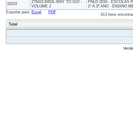
27641C4402L-WAY TO GO! -
PNLD 2016 - ESCOLAS
02/03
VOLUME 2
1º A 3º ANO - ENSINO M
Exportar para:
Excel
PDF
613 itens encontra
Total
Versã