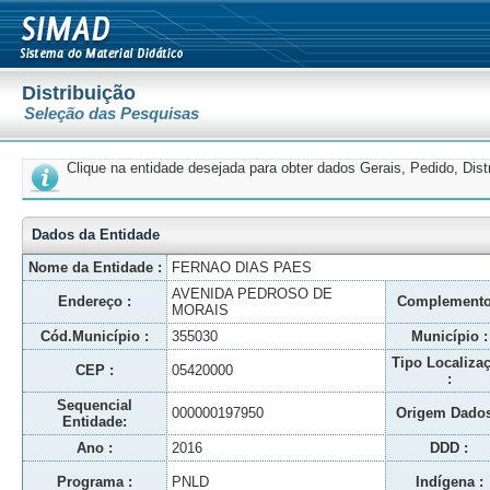
Distribuição
Seleção das Pesquisas
Clique na entidade desejada para obter dados Gerais, Pedido, Dis
Dados da Entidade
Nome da Entidade :
FERNAO DIAS PAES
AVENIDA PEDROSO DE
Endereço :
Complemento
MORAIS
Cód.Município :
355030
Município :
Tipo Localiza
CEP :
05420000
:
Sequencial
000000197950
Origem Dados
Entidade:
Ano :
2016
DDD :
Programa :
PNLD
Indígena :