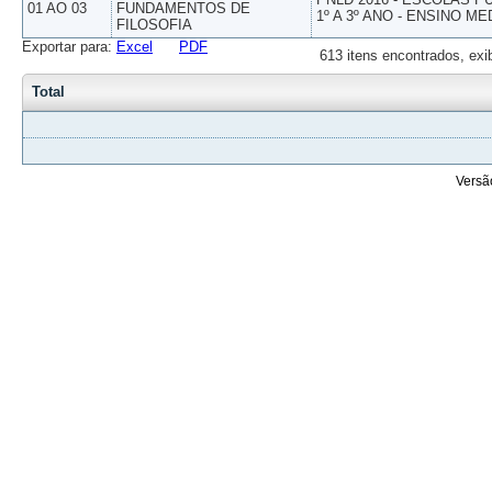
01 AO 03
FUNDAMENTOS DE
1º A 3º ANO - ENSINO ME
FILOSOFIA
Exportar para:
Excel
PDF
613 itens encontrados, exi
Total
Versã