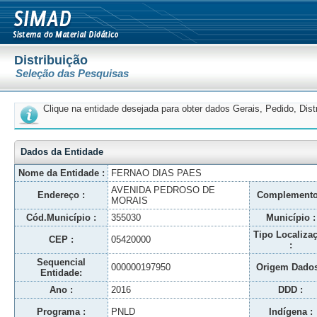
Distribuição
Seleção das Pesquisas
Clique na entidade desejada para obter dados Gerais, Pedido, Dis
Dados da Entidade
Nome da Entidade :
FERNAO DIAS PAES
AVENIDA PEDROSO DE
Endereço :
Complemento
MORAIS
Cód.Município :
355030
Município :
Tipo Localiza
CEP :
05420000
:
Sequencial
000000197950
Origem Dados
Entidade:
Ano :
2016
DDD :
Programa :
PNLD
Indígena :