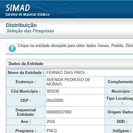
Distribuição
Seleção das Pesquisas
Clique na entidade desejada para obter dados Gerais, Pedido, Dis
Dados da Entidade
Nome da Entidade :
FERNAO DIAS PAES
AVENIDA PEDROSO DE
Endereço :
Complemento
MORAIS
Cód.Município :
355030
Município :
Tipo Localiza
CEP :
05420000
:
Sequencial
000000197950
Origem Dados
Entidade:
Ano :
2016
DDD :
Programa :
PNLD
Indígena :