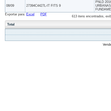
PNLD 201
08/09
27394C4427L-IT FITS 9
URBANAS 
FUNDAME
Exportar para:
Excel
PDF
613 itens encontrados, exi
Total
Versã