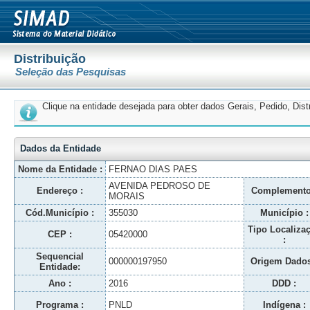
Distribuição
Seleção das Pesquisas
Clique na entidade desejada para obter dados Gerais, Pedido, Dis
Dados da Entidade
Nome da Entidade :
FERNAO DIAS PAES
AVENIDA PEDROSO DE
Endereço :
Complemento
MORAIS
Cód.Município :
355030
Município :
Tipo Localiza
CEP :
05420000
:
Sequencial
000000197950
Origem Dados
Entidade:
Ano :
2016
DDD :
Programa :
PNLD
Indígena :