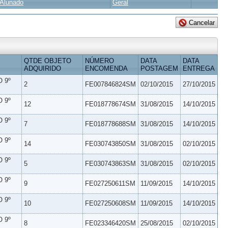
Alunado
Geral
QTDE OBJETO
NÚMERO
DATA
DATA
ADQUIRIDO
ENCOMENDA
POSTAGEM
ENTREGA
 9º
2
FE007846824SM
02/10/2015
27/10/2015
 9º
12
FE018778674SM
31/08/2015
14/10/2015
 9º
7
FE018778688SM
31/08/2015
14/10/2015
 9º
14
FE030743850SM
31/08/2015
02/10/2015
 9º
5
FE030743863SM
31/08/2015
02/10/2015
 9º
9
FE027250611SM
11/09/2015
14/10/2015
 9º
10
FE027250608SM
11/09/2015
14/10/2015
 9º
8
FE023346420SM
25/08/2015
02/10/2015