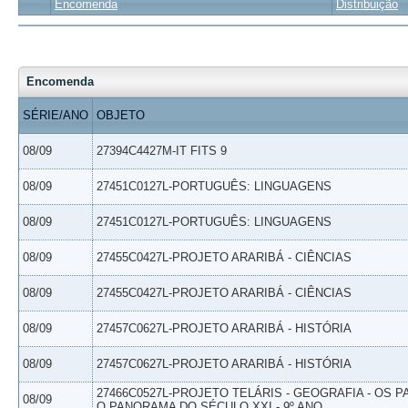
Encomenda
Distribuição
Encomenda
SÉRIE/ANO
OBJETO
08/09
27394C4427M-IT FITS 9
08/09
27451C0127L-PORTUGUÊS: LINGUAGENS
08/09
27451C0127L-PORTUGUÊS: LINGUAGENS
08/09
27455C0427L-PROJETO ARARIBÁ - CIÊNCIAS
08/09
27455C0427L-PROJETO ARARIBÁ - CIÊNCIAS
08/09
27457C0627L-PROJETO ARARIBÁ - HISTÓRIA
08/09
27457C0627L-PROJETO ARARIBÁ - HISTÓRIA
27466C0527L-PROJETO TELÁRIS - GEOGRAFIA - OS 
08/09
O PANORAMA DO SÉCULO XXI - 9º ANO