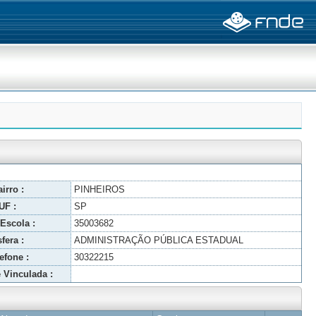
irro :
PINHEIROS
UF :
SP
Escola :
35003682
fera :
ADMINISTRAÇÃO PÚBLICA ESTADUAL
efone :
30322215
 Vinculada :