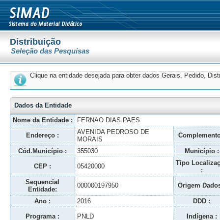
Distribuição
Seleção das Pesquisas
Clique na entidade desejada para obter dados Gerais, Pedido, Dis
Dados da Entidade
Nome da Entidade :
FERNAO DIAS PAES
AVENIDA PEDROSO DE
Endereço :
Complemento
MORAIS
Cód.Município :
355030
Município :
Tipo Localiza
CEP :
05420000
:
Sequencial
000000197950
Origem Dados
Entidade:
Ano :
2016
DDD :
Programa :
PNLD
Indígena :