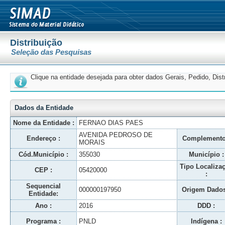
Distribuição
Seleção das Pesquisas
Clique na entidade desejada para obter dados Gerais, Pedido, Dis
Dados da Entidade
Nome da Entidade :
FERNAO DIAS PAES
AVENIDA PEDROSO DE
Endereço :
Complemento
MORAIS
Cód.Município :
355030
Município :
Tipo Localiza
CEP :
05420000
:
Sequencial
000000197950
Origem Dados
Entidade:
Ano :
2016
DDD :
Programa :
PNLD
Indígena :