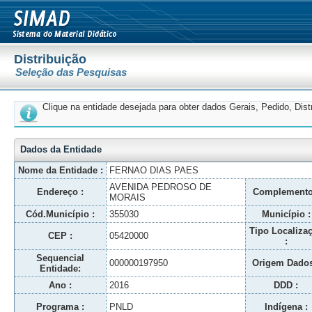
Distribuição
Seleção das Pesquisas
Clique na entidade desejada para obter dados Gerais, Pedido, Dis
Dados da Entidade
Nome da Entidade :
FERNAO DIAS PAES
AVENIDA PEDROSO DE
Endereço :
Complemento
MORAIS
Cód.Município :
355030
Município :
Tipo Localiza
CEP :
05420000
:
Sequencial
000000197950
Origem Dados
Entidade:
Ano :
2016
DDD :
Programa :
PNLD
Indígena :