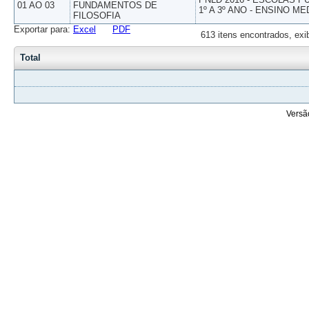
01 AO 03
FUNDAMENTOS DE
1º A 3º ANO - ENSINO ME
FILOSOFIA
Exportar para:
Excel
PDF
613 itens encontrados, exi
Total
Versã