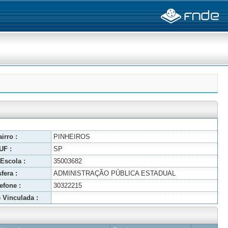
irro :
PINHEIROS
UF :
SP
Escola :
35003682
fera :
ADMINISTRAÇÃO PÚBLICA ESTADUAL
efone :
30322215
 Vinculada :