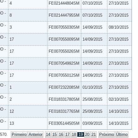
O -
4
FE021444804SM
07/10/2015
27/10/2015
O -
8
FE021444795SM
07/10/2015
27/10/2015
O -
3
FE007055030SM
14/09/2015
08/10/2015
O -
17
FE007055009SM
14/09/2015
27/10/2015
O -
17
FE007055026SM
14/09/2015
27/10/2015
O -
17
FE007054992SM
14/09/2015
27/10/2015
O -
17
FE007055012SM
14/09/2015
27/10/2015
O -
1
FE007232208SM
01/10/2015
27/10/2015
O -
2
FE018331780SM
25/08/2015
02/10/2015
O -
12
FE018331776SM
25/08/2015
14/10/2015
O -
13
FE030514450SM
03/09/2015
14/10/2015
 570.
Primeiro
Anterior
14
15
16
17
18
19
20
21
Próximo
Último