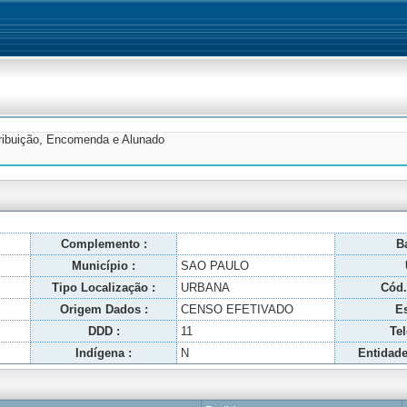
tribuição, Encomenda e Alunado
Complemento :
Ba
Município :
SAO PAULO
Tipo Localização :
URBANA
Cód.
Origem Dados :
CENSO EFETIVADO
Es
DDD :
11
Tel
Indígena :
N
Entidade